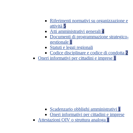
Riferimenti normativi su organizzazione e
attività
5
Atti amministrativi generali
4
Documenti di programmazione strategico-
gestionale
1
Statuti e leggi regionali
Codice disciplinare e codice di condotta
2
Oneri informativi per cittadini e imprese
1
Scadenzario obblighi amministrativi
1
Oneri informativi per cittadini e imprese
Attestazioni OIV o struttura analoga
1