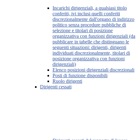
Incarichi dirigenziali, a qualsiasi titolo
conferiti, ivi inclusi quelli conferiti
discrezionalmente dall'organo di indirizzo
politico senza procedure pubbliche di
selezione e titolari di posizione
organizzativa con funzioni dirigenziali (da
pubblicare in tabelle che distinguano le
seguenti situazioni: dirigenti, dirigenti
individuati discrezionalmente, titolari di
posizione organizzativa con funzioni
dirigenziali)
Elenco posizioni dirigenziali discrezionali
Posti di funzione disponibili
Ruolo dirigenti
Dirigenti cessati