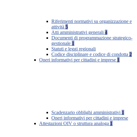
Riferimenti normativi su organizzazione e
attività
5
Atti amministrativi generali
4
Documenti di programmazione strategico-
gestionale
1
Statuti e leggi regionali
Codice disciplinare e codice di condotta
2
Oneri informativi per cittadini e imprese
1
Scadenzario obblighi amministrativi
1
Oneri informativi per cittadini e imprese
Attestazioni OIV o struttura analoga
1