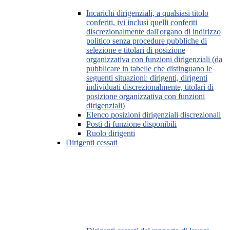
Incarichi dirigenziali, a qualsiasi titolo
conferiti, ivi inclusi quelli conferiti
discrezionalmente dall'organo di indirizzo
politico senza procedure pubbliche di
selezione e titolari di posizione
organizzativa con funzioni dirigenziali (da
pubblicare in tabelle che distinguano le
seguenti situazioni: dirigenti, dirigenti
individuati discrezionalmente, titolari di
posizione organizzativa con funzioni
dirigenziali)
Elenco posizioni dirigenziali discrezionali
Posti di funzione disponibili
Ruolo dirigenti
Dirigenti cessati