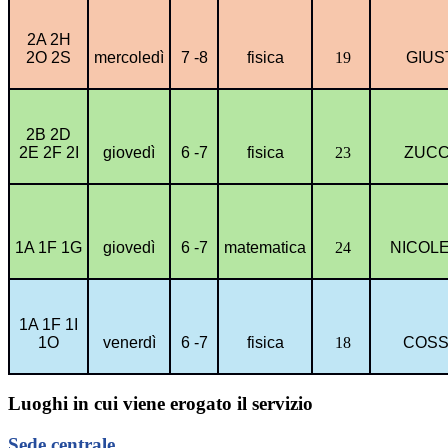
2A 2H
2O 2S
mercoledì
7 -8
fisica
19
GIUS
2B 2D
2E 2F 2I
giovedì
6 -7
fisica
23
ZUC
1A 1F 1G
giovedì
6 -7
matematica
24
NICOLE
1A 1F 1I
1O
venerdì
6 -7
fisica
18
COS
Luoghi in cui viene erogato il servizio
Sede centrale