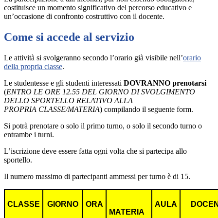
costituisce un momento significativo del percorso educativo e
un’occasione di confronto costruttivo con il docente.
Come si accede al servizio
Le attività si svolgeranno secondo l’orario già visibile nell’
orario
della propria classe
.
Le studentesse e gli studenti interessati
DOVRANNO prenotarsi
(
ENTRO LE ORE 12.55 DEL GIORNO DI SVOLGIMENTO
DELLO SPORTELLO RELATIVO ALLA
PROPRIA CLASSE/MATERIA
) compilando il seguente form.
Si potrà prenotare o solo il primo turno, o solo il secondo turno o
entrambe i turni.
L’iscrizione deve essere fatta ogni volta che si partecipa allo
sportello.
Il numero massimo di partecipanti ammessi per turno è di 15.
CLASSE
GIORNO
ORA
AULA
DOCE
MATERIA