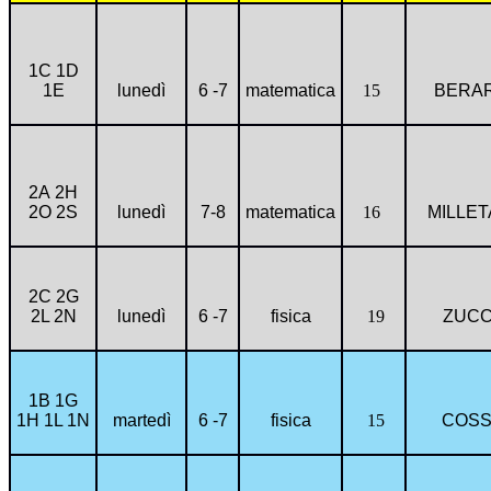
1C 1D
1E
lunedì
6 -7
matematica
15
BERAR
2A
2H
2O 2S
lunedì
7-8
matematica
16
MILLET
2C 2G
2L 2N
lunedì
6 -7
fisica
19
ZUC
1B 1G
1H 1L 1N
martedì
6 -7
fisica
15
COS