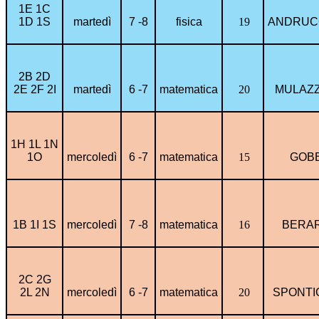
1E 1C
1D 1S
martedì
7 -8
fisica
19
ANDRUCC
2B 2D
2E 2F 2I
martedì
6 -7
matematica
20
MULAZZ
1H 1L 1N
1O
mercoledì
6 -7
matematica
15
GOBB
1B 1I 1S
mercoledì
7 -8
matematica
16
BERAR
2C 2G
2L 2N
mercoledì
6 -7
matematica
20
SPONTI