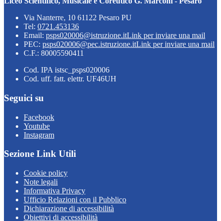
Liceo Scientifico, Musicale e Coreutico G. Marconi - Pesaro
Via Nanterre, 10 61122 Pesaro PU
Tel:
0721.453136
Email:
psps020006@istruzione.it
Link per inviare una mail
PEC:
psps020006@pec.istruzione.it
Link per inviare una mail
C.F.: 80005590411
Cod. IPA istsc_psps020006
Cod. uff. fatt. elettr. UF46UH
Seguici su
Facebook
Youtube
Instagram
Sezione Link Utili
Cookie policy
Note legali
Informativa Privacy
Ufficio Relazioni con il Pubblico
Dichiarazione di accessibilità
Obiettivi di accessibilità