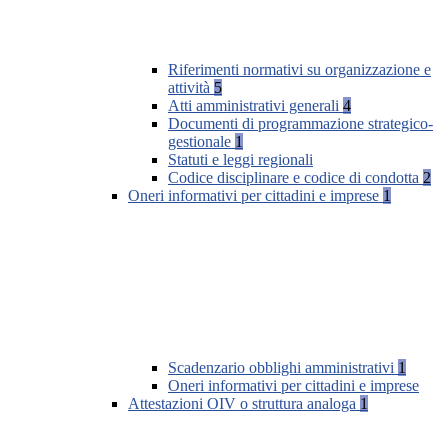
Riferimenti normativi su organizzazione e
attività
5
Atti amministrativi generali
4
Documenti di programmazione strategico-
gestionale
1
Statuti e leggi regionali
Codice disciplinare e codice di condotta
2
Oneri informativi per cittadini e imprese
1
Scadenzario obblighi amministrativi
1
Oneri informativi per cittadini e imprese
Attestazioni OIV o struttura analoga
1