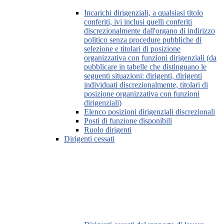
Incarichi dirigenziali, a qualsiasi titolo
conferiti, ivi inclusi quelli conferiti
discrezionalmente dall'organo di indirizzo
politico senza procedure pubbliche di
selezione e titolari di posizione
organizzativa con funzioni dirigenziali (da
pubblicare in tabelle che distinguano le
seguenti situazioni: dirigenti, dirigenti
individuati discrezionalmente, titolari di
posizione organizzativa con funzioni
dirigenziali)
Elenco posizioni dirigenziali discrezionali
Posti di funzione disponibili
Ruolo dirigenti
Dirigenti cessati