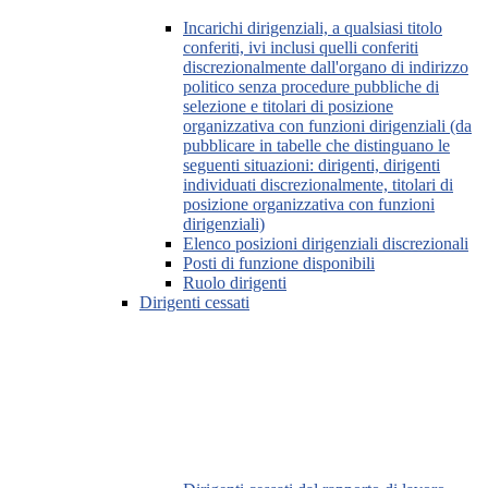
Incarichi dirigenziali, a qualsiasi titolo
conferiti, ivi inclusi quelli conferiti
discrezionalmente dall'organo di indirizzo
politico senza procedure pubbliche di
selezione e titolari di posizione
organizzativa con funzioni dirigenziali (da
pubblicare in tabelle che distinguano le
seguenti situazioni: dirigenti, dirigenti
individuati discrezionalmente, titolari di
posizione organizzativa con funzioni
dirigenziali)
Elenco posizioni dirigenziali discrezionali
Posti di funzione disponibili
Ruolo dirigenti
Dirigenti cessati