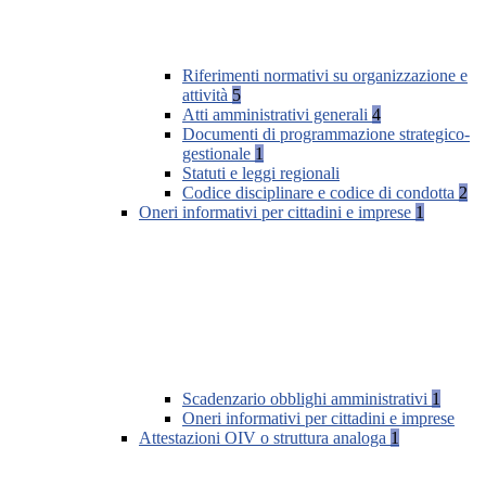
Riferimenti normativi su organizzazione e
attività
5
Atti amministrativi generali
4
Documenti di programmazione strategico-
gestionale
1
Statuti e leggi regionali
Codice disciplinare e codice di condotta
2
Oneri informativi per cittadini e imprese
1
Scadenzario obblighi amministrativi
1
Oneri informativi per cittadini e imprese
Attestazioni OIV o struttura analoga
1