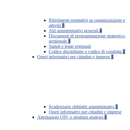
Riferimenti normativi su organizzazione e
attività
5
Atti amministrativi generali
4
Documenti di programmazione strategico-
gestionale
1
Statuti e leggi regionali
Codice disciplinare e codice di condotta
2
Oneri informativi per cittadini e imprese
1
Scadenzario obblighi amministrativi
1
Oneri informativi per cittadini e imprese
Attestazioni OIV o struttura analoga
1