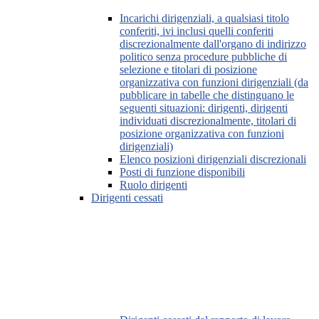
Incarichi dirigenziali, a qualsiasi titolo
conferiti, ivi inclusi quelli conferiti
discrezionalmente dall'organo di indirizzo
politico senza procedure pubbliche di
selezione e titolari di posizione
organizzativa con funzioni dirigenziali (da
pubblicare in tabelle che distinguano le
seguenti situazioni: dirigenti, dirigenti
individuati discrezionalmente, titolari di
posizione organizzativa con funzioni
dirigenziali)
Elenco posizioni dirigenziali discrezionali
Posti di funzione disponibili
Ruolo dirigenti
Dirigenti cessati